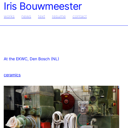
Iris Bouwmeester
works
news
text
resume
contact
At the EKWC, Den Bosch (NL)
ceramics